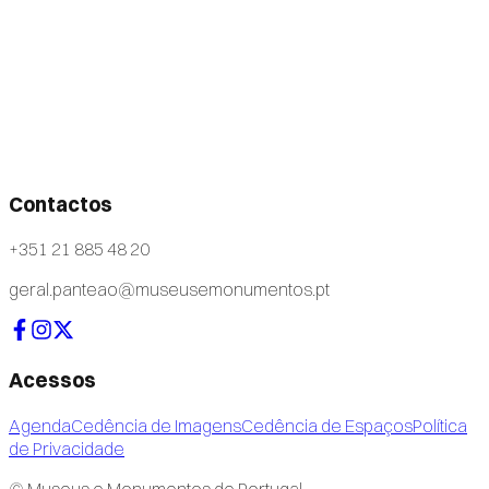
Contactos
+351 21 885 48 20
geral.panteao@museusemonumentos.pt
Acessos
Agenda
Cedência de Imagens
Cedência de Espaços
Política
de Privacidade
© Museus e Monumentos de Portugal