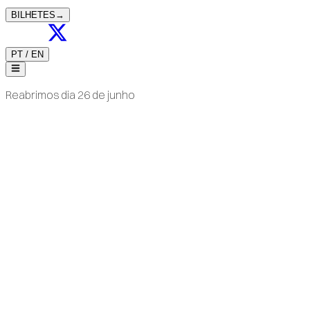
BILHETES
→
PT
/
EN
Reabrimos dia 26 de junho