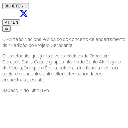
BILHETES
→
PT
/
EN
O Panteão Nacional é o palco do concerto de encerramento
da 4ª edição do Projeto Geracante.
O espetáculo, que junta jovens músicos da Orquestra
Geração Santa Casa e grupos infantis de Cante Alentejano
de Moura, Ourique e Évora, celebra a tradição, a inclusão
social e o encontro entre diferentes sonoridades
orquestrais e corais.
Sábado, 4 de julho |18h