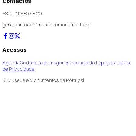
Contactos
+351 21 885 48 20
geral.panteao@museusemonumentos.pt
Acessos
Agenda
Cedência de Imagens
Cedência de Espaços
Política
de Privacidade
© Museus e Monumentos de Portugal