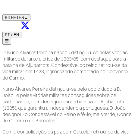
BILHETES
→
PT
/
EN
D. Nuno Álvares Pereira nasceu distinguiu-se pelas vitórias
militares durante a crise de 1383/85, com destaque para a
batalha de Aljubarrota. Condestável do reino retirou-se da
vida militar em 1423, ingressando como frade no Convento
do Carmo.
Nuno Álvares Pereira distinguiu-se pelo apoio dado a D.
João I e pelas vitórias militares conseguidas sobre os
castelhanos, com destaque para a batalha de Aljubarrota
(1385), que garantiu a independência portuguesa. D. João I
designou-o Condestável do Reino e fê-lo, mais tarde, Conde
de Ourém e de Barcelos.
Com a consolidação da paz com Castela, retirou-se da vida