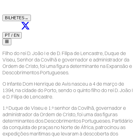
BILHETES
→
PT
/
EN
Filho do rei D. João I e de D. Filipa de Lencastre, Duque de
Viseu, Senhor da Covilhã e governador e administrador da
Ordem de Cristo, foi uma figura determinante na Expansão e
Descobrimentos Portugueses.
O Infante Dom Henrique de Avis nasceu a 4 de março de
1394, na cidade do Porto, sendo o quinto filho do rei D. João I
e D. Filipa de Lencastre.
1.º Duque de Viseu e 1.º senhor da Covilhã, governador e
administrador da Ordem de Cristo, foi uma das figuras
determinantes dos Descobrimentos Portugueses. Partidário
da conquista de praças no Norte de África, patrocinou as
expedições marítimas que levaram à descoberta dos