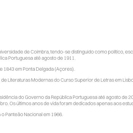
ersidade de Coimbra, tendo-se distinguido como político, escrit
ica Portuguesa até agosto de 1911.
de 1843 em Ponta Delgada (Açores).
 de Literaturas Modernas do Curso Superior de Letras em Lisbo
esidência do Governo da República Portuguesa até agosto de 20
tubro. Os últimos anos de vida foram dedicados apenas aos estu
a o Panteão Nacional em 1966.