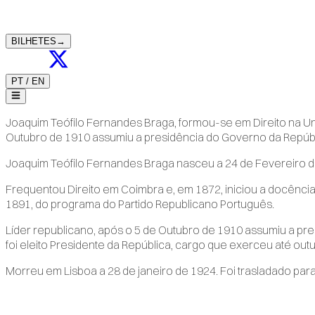
BILHETES
→
PT
/
EN
Joaquim Teófilo Fernandes Braga, formou-se em Direito na Univ
Outubro de 1910 assumiu a presidência do Governo da Repúbl
Joaquim Teófilo Fernandes Braga nasceu a 24 de Fevereiro 
Frequentou Direito em Coimbra e, em 1872, iniciou a docência
1891, do programa do Partido Republicano Português.
Líder republicano, após o 5 de Outubro de 1910 assumiu a pr
foi eleito Presidente da República, cargo que exerceu até ou
Morreu em Lisboa a 28 de janeiro de 1924. Foi trasladado par