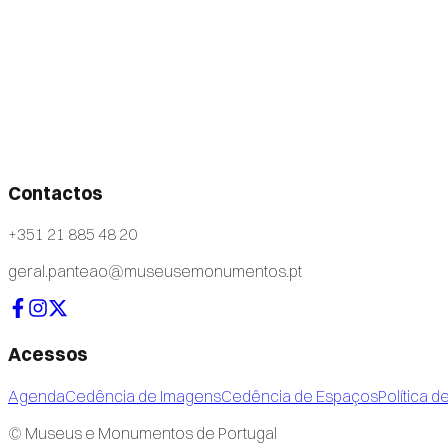
Contactos
+351 21 885 48 20
geral.panteao@museusemonumentos.pt
Acessos
Agenda
Cedência de Imagens
Cedência de Espaços
Política d
© Museus e Monumentos de Portugal